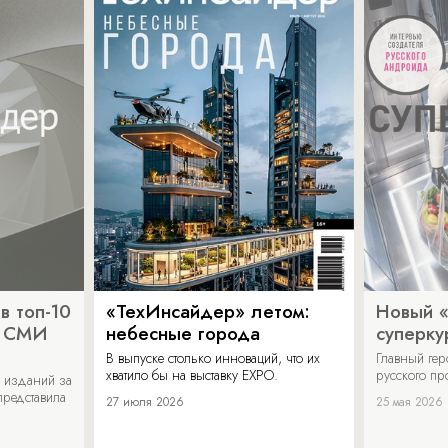
в топ-10
«ТехИнсайдер» летом:
Новый 
х СМИ
небесные города
суперку
В выпуске столько инноваций, что их
Главный ге
хватило бы на выставку EXPO.
русского п
 изданий за
представила
27 июля 2026
25 мая 2026