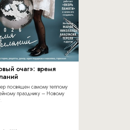
овый очаг»: время
ланий
ер посвящен самому теплому
ейному празднику – Новому
.