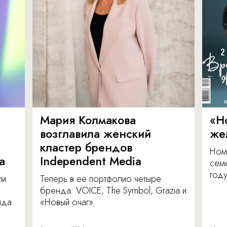
Мария Колмакова
«Н
возглавила женский
же
кластер брендов
Ном
а
Independent Media
сем
году
ли
Теперь в ее портфолио четыре
бренда: VOICE, The Symbol, Grazia и
нда
«Новый очаг».