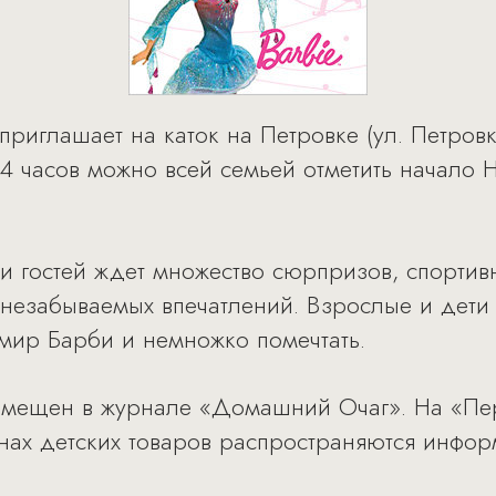
глашает на каток на Петровке (ул. Петровка, 
 14 часов можно всей семьей отметить начало
и гостей ждет множество сюрпризов, спортив
 незабываемых впечатлений. Взрослые и дети 
мир Барби и немножко помечтать.
змещен в журнале «Домашний Очаг». На «П
зинах детских товаров распространяются инф