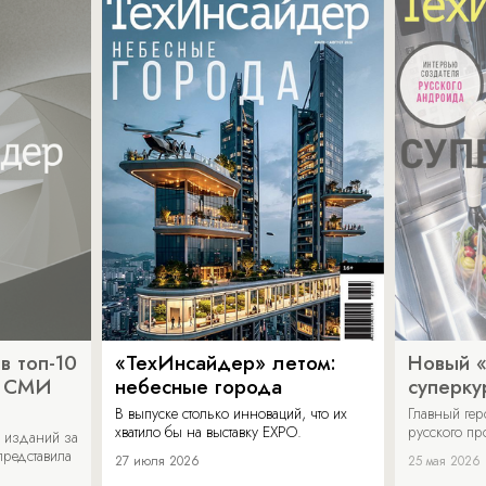
в топ-10
«ТехИнсайдер» летом:
Новый 
х СМИ
небесные города
суперку
В выпуске столько инноваций, что их
Главный ге
хватило бы на выставку EXPO.
русского п
 изданий за
представила
27 июля 2026
25 мая 2026