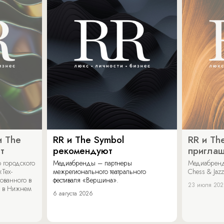
и The
RR и The Symbol
RR и Th
т
рекомендуют
пригла
 городского
Медиабренды – партнеры
Медиабренд
«Тех-
межрегионального театрального
Chess & Jaz
ованного в
фестиваля «Вершина».
23 июля 20
 в Нижнем
6 августа 2026