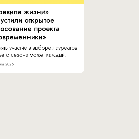
равила жизни»
пустили открытое
лосование проекта
овременники»
ять участие в выборе лауреатов
тьего сезона может каждый.
ля 2026