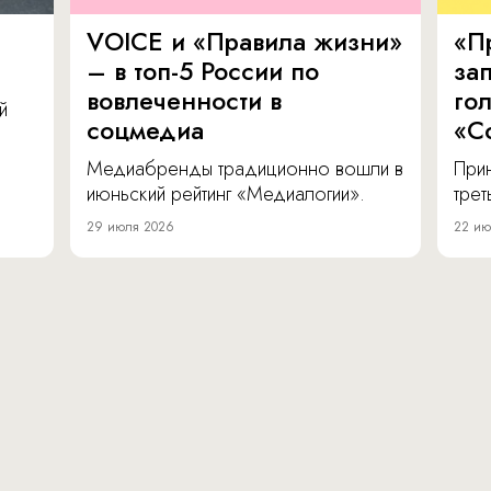
VOICE и «Правила жизни»
«П
– в топ-5 России по
за
вовлеченности в
го
й
соцмедиа
«С
Медиабренды традиционно вошли в
Прин
июньский рейтинг «Медиалогии».
тре
29 июля 2026
22 ию