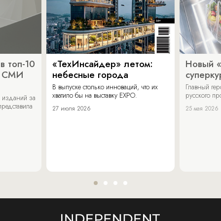
в топ-10
«ТехИнсайдер» летом:
Новый 
х СМИ
небесные города
суперку
В выпуске столько инноваций, что их
Главный ге
хватило бы на выставку EXPO.
русского п
 изданий за
представила
27 июля 2026
25 мая 2026