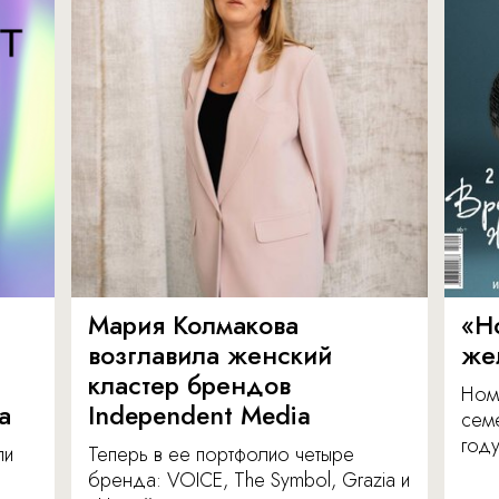
Мария Колмакова
«Н
возглавила женский
же
кластер брендов
Ном
а
Independent Media
сем
году
ли
Теперь в ее портфолио четыре
бренда: VOICE, The Symbol, Grazia и