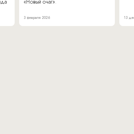
нда
«Новый очаг».
3 февраля 2026
13 де