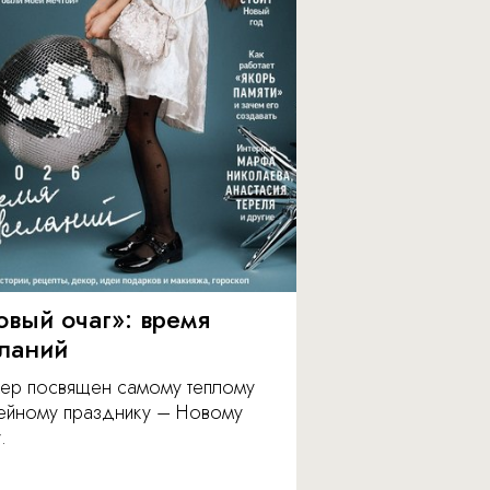
овый очаг»: время
ланий
ер посвящен самому теплому
ейному празднику – Новому
.