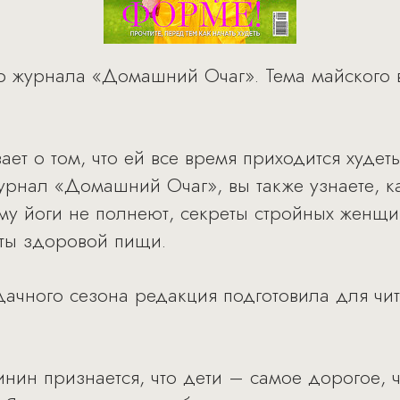
р журнала «Домашний Очаг». Тема майского 
ет о том, что ей все время приходится худеть
урнал «Домашний Очаг», вы также узнаете, как
у йоги не полнеют, секреты стройных женщи
пты здоровой пищи.
дачного сезона редакция подготовила для чи
ин признается, что дети – самое дорогое, чт