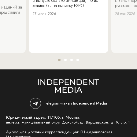
В выпуске столько инноваций, что их
Главный ге
хватило бы на выставку EXPO.
русского п
 изданий за
представила
27 июля 2026
25 мая 2026
Telegram-канал Independent Media
Юридический адрес: 117105, г. Москва,
вн.тер.г. муниципальный округ Донской, ш. Варшавское, д. 9, стр. 1
Адрес для доставки корреспонденции: БЦ «Даниловская
Мануфактура»,