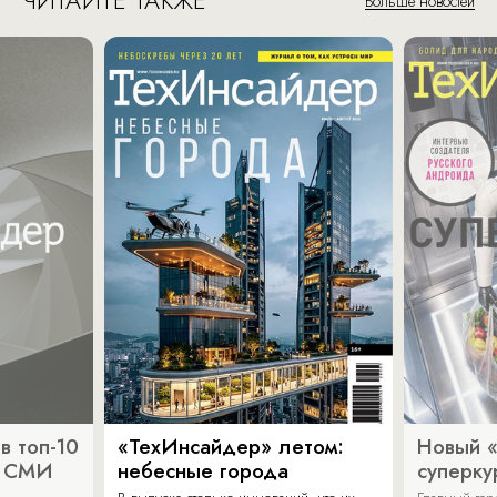
ЧИТАЙТЕ ТАКЖЕ
Больше новостей
в топ-10
«ТехИнсайдер» летом:
Новый 
х СМИ
небесные города
суперку