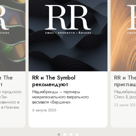
и The
RR и The Symbol
RR и Th
т
рекомендуют
пригла
 городского
Медиабренды – партнеры
Медиабренд
«Тех-
межрегионального театрального
Chess & Jaz
ованного в
фестиваля «Вершина».
23 июля 20
 в Нижнем
6 августа 2026