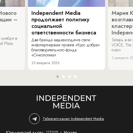
Нового
Independent Media
Мария 
нщин –
продолжает политику
возглав
социальной
кластер
ответственности бизнеса
Indepen
 ноября в
Два бренда медиахолдинга стали
Теперь в ее
al Plaza.
инфопартнерами проекта «Курс добра»
VOICE, The 
благотворительного фонда
очаг».
«Онкологика».
3 февраля 2
25 февраля 2026
Telegram-канал Independent Media
Юридический адрес: 117105, г. Москва,