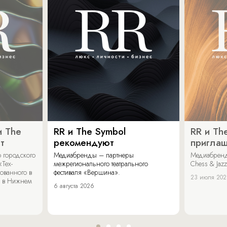
и The
RR и The Symbol
RR и Th
т
рекомендуют
пригла
 городского
Медиабренды – партнеры
Медиабренд
«Тех-
межрегионального театрального
Chess & Jaz
ованного в
фестиваля «Вершина».
23 июля 20
 в Нижнем
6 августа 2026