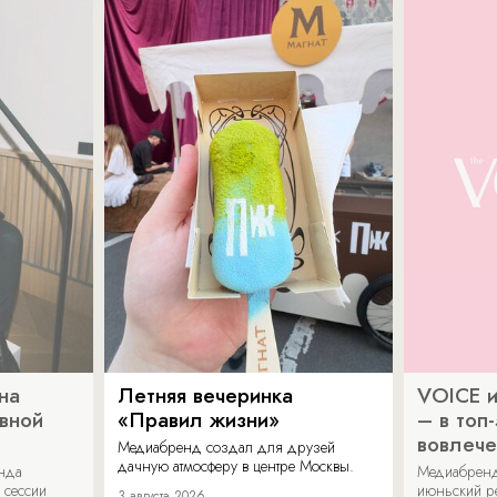
на
Летняя вечеринка
VOICE и
ивной
«Правил жизни»
– в топ
вовлече
Медиабренд создал для друзей
дачную атмосферу в центре Москвы.
енда
Медиабренд
 сессии
июньский р
3 августа 2026