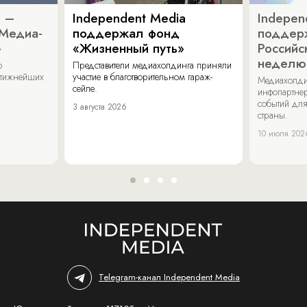
a –
Independent Media
Indepen
«Медиа-
поддержал фонд
поддер
»
«Жизненный путь»
Российс
неделю
о
Представители медиахолдинга приняли
стижнейших
участие в благотворительном гараж-
Медиахолди
сейле.
инфопартнер
событий для
3 августа 2026
страны.
10 июля 202
Telegram-канал Independent Media