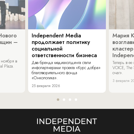
Нового
Independent Media
Мария 
нщин –
продолжает политику
возглав
социальной
кластер
ответственности бизнеса
Indepen
 ноября в
Два бренда медиахолдинга стали
Теперь в ее
al Plaza.
инфопартнерами проекта «Курс добра»
VOICE, The 
благотворительного фонда
очаг».
«Онкологика».
3 февраля 2
25 февраля 2026