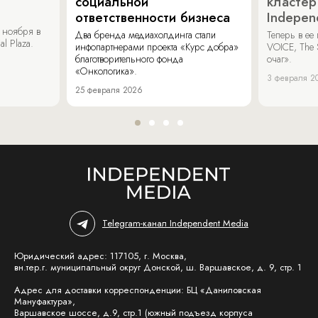
социальной
кластер
ответственности бизнеса
Indepen
 ноября в
Два бренда медиахолдинга стали
Теперь в ее
al Plaza.
инфопартнерами проекта «Курс добра»
VOICE, The 
благотворительного фонда
очаг».
«Онкологика».
3 февраля 2
25 февраля 2026
Telegram-канал Independent Media
Юридический адрес: 117105, г. Москва,
вн.тер.г. муниципальный округ Донской, ш. Варшавское, д. 9, стр. 1
Адрес для доставки корреспонденции: БЦ «Даниловская
Мануфактура»,
Варшавское шоссе, д.9, стр.1 (южный подъезд корпуса