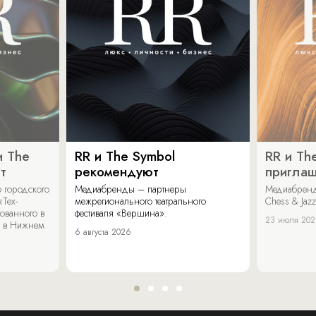
и The
RR и The Symbol
RR и Th
т
рекомендуют
пригла
 городского
Медиабренды – партнеры
Медиабренд
«Тех-
межрегионального театрального
Chess & Jaz
ованного в
фестиваля «Вершина».
23 июля 20
 в Нижнем
6 августа 2026