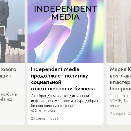
Нового
Independent Media
Мария 
нщин –
продолжает политику
возглав
социальной
кластер
ответственности бизнеса
Indepen
 ноября в
Два бренда медиахолдинга стали
Теперь в ее
al Plaza.
инфопартнерами проекта «Курс добра»
VOICE, The 
благотворительного фонда
очаг».
«Онкологика».
3 февраля 2
25 февраля 2026