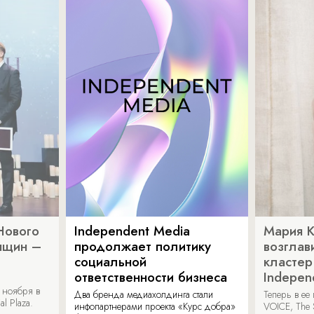
Нового
Independent Media
Мария 
нщин –
продолжает политику
возглав
социальной
кластер
ответственности бизнеса
Indepen
 ноября в
Два бренда медиахолдинга стали
Теперь в ее
al Plaza.
инфопартнерами проекта «Курс добра»
VOICE, The 