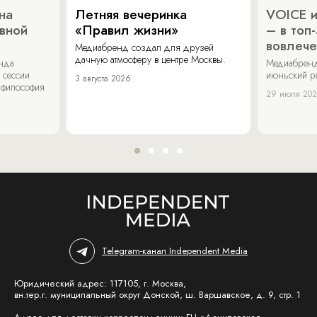
на
Летняя вечеринка
VOICE и
ивной
«Правил жизни»
– в топ
вовлече
Медиабренд создал для друзей
дачную атмосферу в центре Москвы.
енда
Медиабренд
 сессии
июньский р
3 августа 2026
 философия
29 июля 20
Telegram-канал Independent Media
Юридический адрес: 117105, г. Москва,
вн.тер.г. муниципальный округ Донской, ш. Варшавское, д. 9, стр. 1