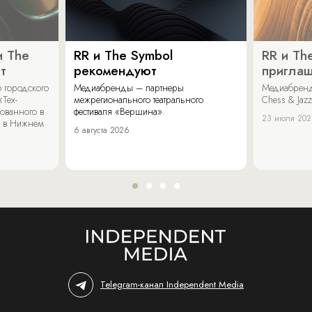
и The
RR и The Symbol
RR и Th
т
рекомендуют
пригла
 городского
Медиабренды – партнеры
Медиабренд
«Тех-
межрегионального театрального
Chess & Jaz
ованного в
фестиваля «Вершина».
23 июля 20
 в Нижнем
6 августа 2026
Telegram-канал Independent Media