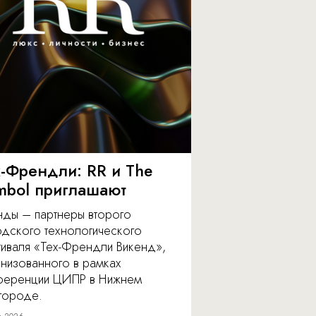
х-Френдли: RR и The
mbol приглашают
нды – партнеры второго
одского технологического
тиваля «Тех-Френдли Викенд»,
анизованного в рамках
ференции ЦИПР в Нижнем
городе.