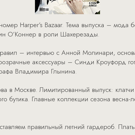
номер Harper’s Bazaar. Тема выпуска – мода 
ин О’Коннер в роли Шахерезады.
правил – интервью с Анной Молинари, основ
прозрачные аксессуары – Синди Кроуфорд гот
графа Владимира Глынина.
ова в Москве. Лимитированный выпуск: клатчи 
го бутика. Главные коллекции сезона весна-
ставляем правильный летний гардероб. Платья