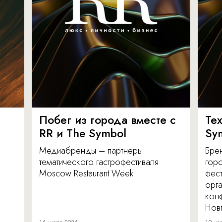
Побег из города вместе с
Те
RR и The Symbol
Sy
Медиабренды – партнеры
Бре
тематического гастрофестиваля
гор
Moscow Restaurant Week.
фес
орг
кон
Нов