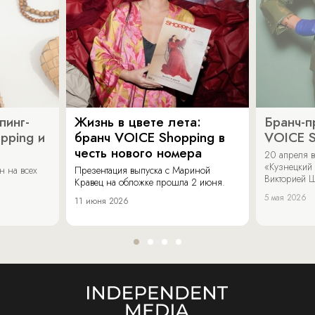
пинг-
Жизнь в цвете лета:
Бранч-п
pping и
бранч VOICE Shopping в
VOICE S
честь нового номера
20 апреля в
«Кузнецкий 
н на всех
Презентация выпуска с Мариной
Викторией Ш
Кравец на обложке прошла 2 июня.
5 мая 2026
11 июня 2026