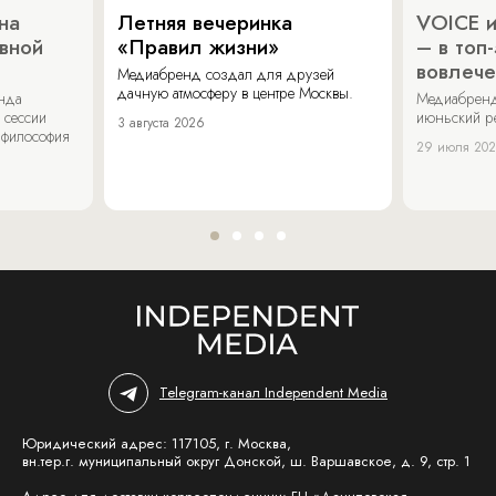
на
Летняя вечеринка
VOICE и
ивной
«Правил жизни»
– в топ
вовлече
Медиабренд создал для друзей
дачную атмосферу в центре Москвы.
енда
Медиабренд
 сессии
июньский р
3 августа 2026
 философия
29 июля 20
Telegram-канал Independent Media
Юридический адрес: 117105, г. Москва,
вн.тер.г. муниципальный округ Донской, ш. Варшавское, д. 9, стр. 1