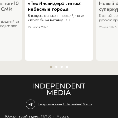
в топ-10
«ТехИнсайдер» летом:
Новый 
х СМИ
небесные города
суперку
В выпуске столько инноваций, что их
Главный ге
хватило бы на выставку EXPO.
русского п
 изданий за
представила
27 июля 2026
25 мая 2026
Telegram-канал Independent Media
Юридический адрес: 117105, г. Москва,