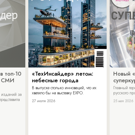
в топ-10
«ТехИнсайдер» летом:
Новый 
х СМИ
небесные города
суперку
В выпуске столько инноваций, что их
Главный ге
хватило бы на выставку EXPO.
русского п
 изданий за
представила
27 июля 2026
25 мая 2026