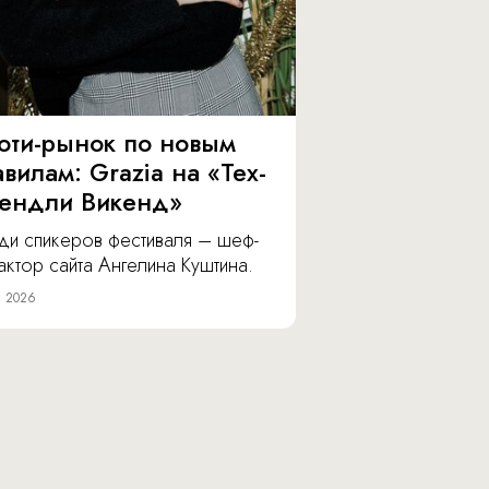
юти-рынок по новым
вилам: Grazia на «Тех-
ендли Викенд»
ди спикеров фестиваля – шеф-
ктор сайта Ангелина Куштина.
я 2026