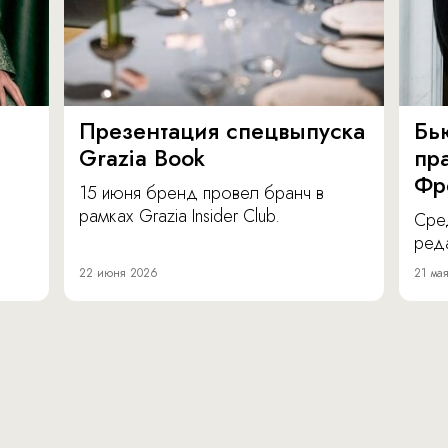
Презентация спецвыпуска
Бь
Grazia Book
пра
Фр
15 июня бренд провел бранч в
рамках Grazia Insider Club.
Сре
реда
22 июня 2026
21 ма