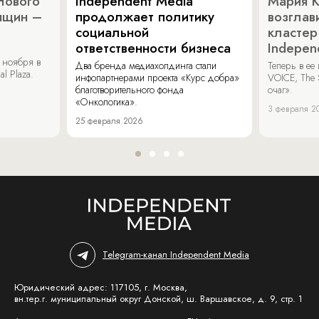
Нового
Independent Media
Мария 
нщин –
продолжает политику
возглав
социальной
кластер
ответственности бизнеса
Indepen
 ноября в
Два бренда медиахолдинга стали
Теперь в ее
al Plaza.
инфопартнерами проекта «Курс добра»
VOICE, The 
благотворительного фонда
очаг».
«Онкологика».
3 февраля 2
25 февраля 2026
Telegram-канал Independent Media
Юридический адрес: 117105, г. Москва,
вн.тер.г. муниципальный округ Донской, ш. Варшавское, д. 9, стр. 1