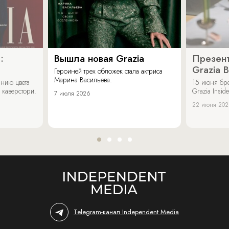
:
Вышла новая Grazia
Презент
Grazia 
Героиней трех обложек стала актриса
Марина Васильева.
нию цвета
15 июня бр
 каверстори.
Grazia Inside
7 июля 2026
22 июня 20
Telegram-канал Independent Media