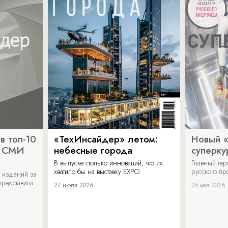
в топ-10
«ТехИнсайдер» летом:
Новый 
х СМИ
небесные города
суперку
В выпуске столько инноваций, что их
Главный ге
хватило бы на выставку EXPO.
русского п
 изданий за
представила
27 июля 2026
25 мая 2026