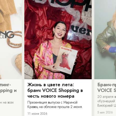
пинг-
Жизнь в цвете лета:
Бранч-п
pping и
бранч VOICE Shopping в
VOICE S
честь нового номера
20 апреля в
«Кузнецкий 
н на всех
Презентация выпуска с Мариной
Викторией Ш
Кравец на обложке прошла 2 июня.
5 мая 2026
11 июня 2026