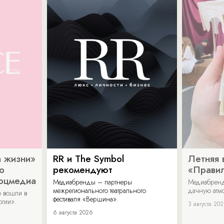
 жизни»
RR и The Symbol
Летняя 
о
рекомендуют
«Прави
соцмедиа
Медиабренды – партнеры
Медиабренд
межрегионального театрального
дачную атмо
 вошли в
фестиваля «Вершина».
огии».
3 августа 20
6 августа 2026