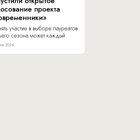
пустили открытое
лосование проекта
овременники»
ять участие в выборе лауреатов
тьего сезона может каждый.
ля 2026