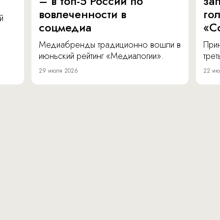
– в топ-5 России по
за
вовлеченности в
го
й
соцмедиа
«С
Медиабренды традиционно вошли в
Прин
июньский рейтинг «Медиалогии».
тре
29 июля 2026
22 ию