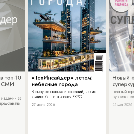
в топ-10
«ТехИнсайдер» летом:
Новый 
х СМИ
небесные города
суперку
В выпуске столько инноваций, что их
Главный ге
хватило бы на выставку EXPO.
русского п
 изданий за
представила
27 июля 2026
25 мая 2026