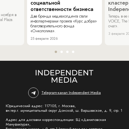
социальной
кластер
ответственности бизнеса
Indepen
 ноября в
Два бренда медиахолдинга стали
Теперь в ее
al Plaza.
инфопартнерами проекта «Курс добра»
VOICE, The 
благотворительного фонда
очаг».
«Онкологика».
3 февраля 2
25 февраля 2026
Telegram-канал Independent Media
Юридический адрес: 117105, г. Москва,
вн.тер.г. муниципальный округ Донской, ш. Варшавское, д. 9, стр. 1
Адрес для доставки корреспонденции: БЦ «Даниловская
Мануфактура»,
Варшавское шоссе, д.9, стр.1 (южный подъезд корпуса