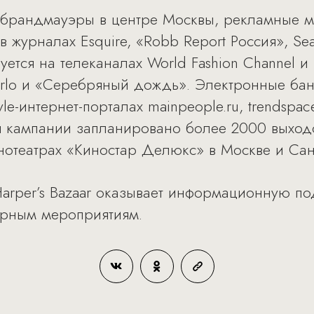
 брандмауэры в центре Москвы, рекламные м
в журналах Esquire, «Robb Report Россия», S
тся на телеканалах World Fashion Channel и 
arlo и «Серебряный дождь». Электронные б
e-интернет-порталах mainpeople.ru, trendspace.ru
я кампании запланировано более 2000 выход
кинотеатрах «Киностар Делюкс» в Москве и Сан
Harper’s Bazaar оказывает информационную 
урным мероприятиям.