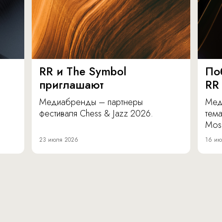
RR и The Symbol
По
приглашают
RR
Медиабренды – партнеры
Мед
фестиваля Chess & Jazz 2026.
тема
Mos
23 июля 2026
16 ию