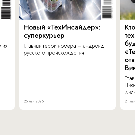
Новый «ТехИнсайдер»:
Кто
суперкурьер
те
бу
о их
Главный герой номера – андроид
«Т
русского происхождения.
от
Ви
Глав
Ник
диск
25 мая 2026
21 ма