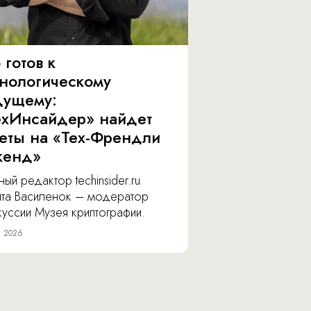
 готов к
хнологическому
дущему:
ехИнсайдер» найдет
веты на «Тех-Френдли
кенд»
ный редактор techinsider.ru
ита Василенок – модератор
уссии Музея криптографии.
я 2026