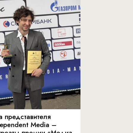
а представителя
dependent Media –
уреаты премии «Медиа-