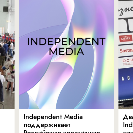
Independent Media
Дв
поддерживает
In
Российскую креативную
ла