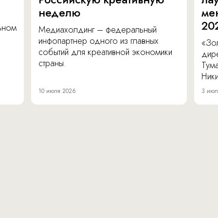
неделю
ме
20
льном
Медиахолдинг – федеральный
инфопартнер одного из главных
«Зол
событий для креативной экономики
дир
страны.
Тум
Ник
10 июля 2026
3 июл