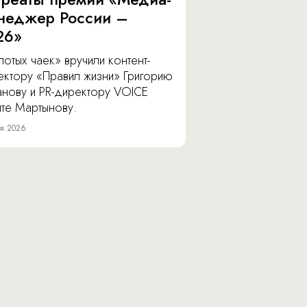
неджер России –
26»
отых чаек» вручили контент-
ектору «Правил жизни» Григорию
анову и PR-директору VOICE
ите Мартынову.
я 2026