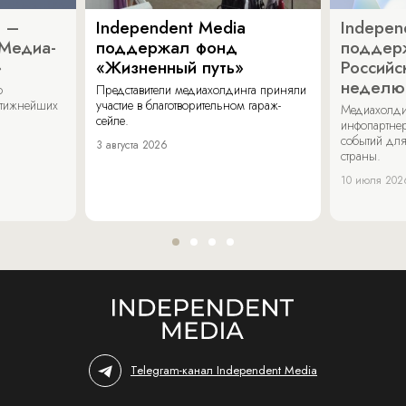
a –
Independent Media
Indepen
«Медиа-
поддержал фонд
поддер
»
«Жизненный путь»
Российс
неделю
о
Представители медиахолдинга приняли
стижнейших
участие в благотворительном гараж-
Медиахолди
сейле.
инфопартнер
событий для
3 августа 2026
страны.
10 июля 202
Telegram-канал Independent Media