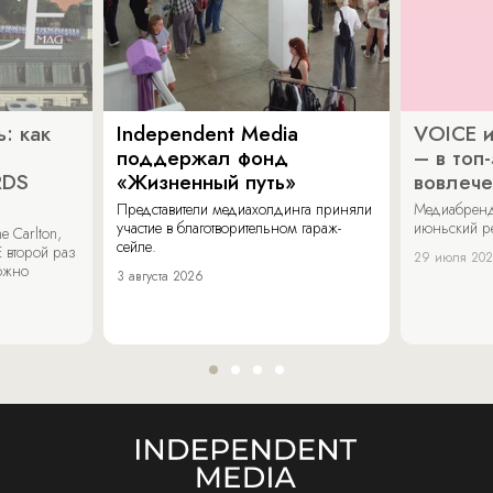
: как
Independent Media
VOICE и
поддержал фонд
– в топ
RDS
«Жизненный путь»
вовлече
Представители медиахолдинга приняли
Медиабренд
участие в благотворительном гараж-
июньский р
 Carlton,
сейле.
 второй раз
29 июля 20
можно
3 августа 2026