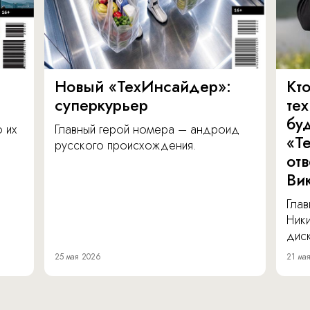
Новый «ТехИнсайдер»:
Кто
суперкурьер
те
бу
о их
Главный герой номера – андроид
«Т
русского происхождения.
от
Ви
Глав
Ник
диск
25 мая 2026
21 ма