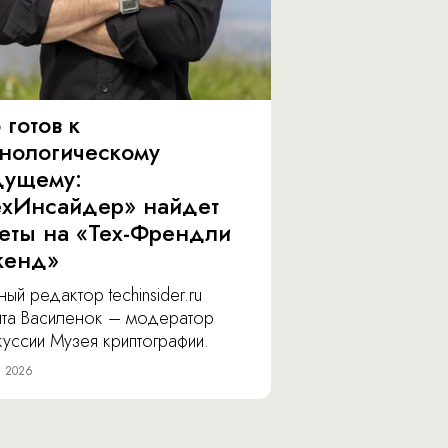
 готов к
хнологическому
дущему:
ехИнсайдер» найдет
веты на «Тех-Френдли
кенд»
ный редактор techinsider.ru
ита Василенок – модератор
уссии Музея криптографии.
я 2026