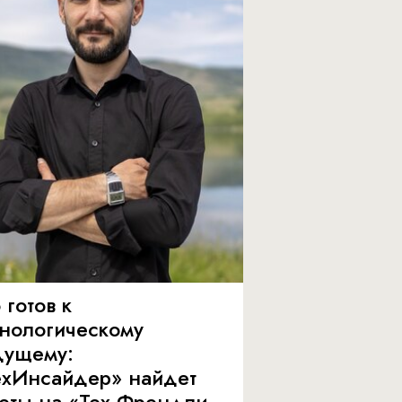
 готов к
хнологическому
дущему:
ехИнсайдер» найдет