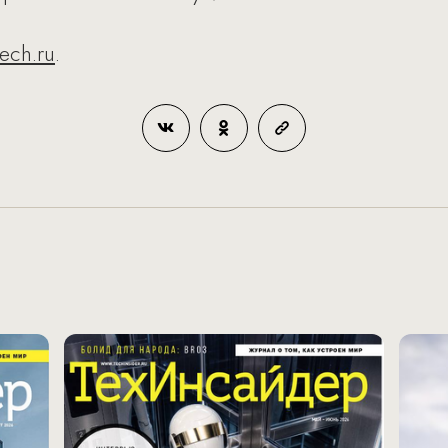
ch.ru
.