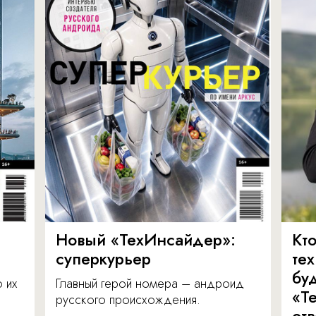
Новый «ТехИнсайдер»:
Кто
суперкурьер
те
бу
о их
Главный герой номера – андроид
«Т
русского происхождения.