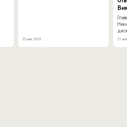
от
Ви
Глав
Ник
диск
25 мая 2026
21 ма