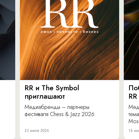
RR и The Symbol
По
приглашают
RR
Медиабренды – партнеры
Мед
фестиваля Chess & Jazz 2026.
тема
Mos
23 июля 2026
16 ию