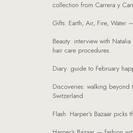
collection from Carrera y Car
Gifts: Earth, Air, Fire, Water 
Beauty: interview with Natali
hair care procedures.
Diary: guide to February happ
Discoveries: walking beyond t
Switzerland.
Flash: Harper’s Bazaar picks t
Harper’s Bazaar — fashion wit