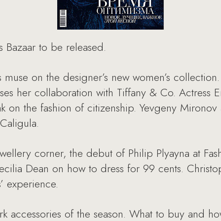
s Bazaar to be released.
is muse on the designer’s new women’s collection.
sses her collaboration with Tiffany & Co. Actress E
ak on the fashion of citizenship. Yevgeny Mirono
Caligula.
wellery corner, the debut of Philip Plyayna at Fa
ecilia Dean on how to dress for 99 cents. Christ
s’ experience.
ark accessories of the season. What to buy and ho