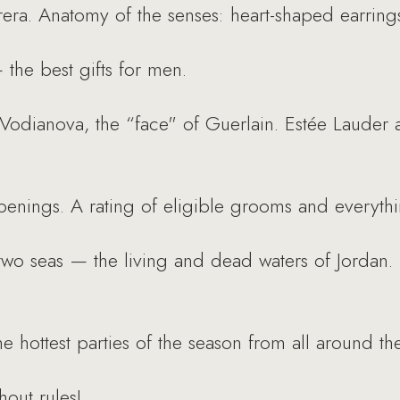
rera. Anatomy of the senses: heart-shaped earrin
— the best gifts for men.
a Vodianova, the “face" of Guerlain. Estée Lauder
enings. A rating of eligible grooms and everythi
wo seas — the living and dead waters of Jordan. T
he hottest parties of the season from all around th
hout rules!