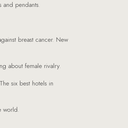
gs and pendants.
 against breast cancer. New
ng about female rivalry.
he six best hotels in
e world.