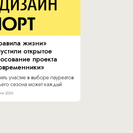
равила жизни»
пустили открытое
лосование проекта
овременники»
ять участие в выборе лауреатов
тьего сезона может каждый.
ля 2026