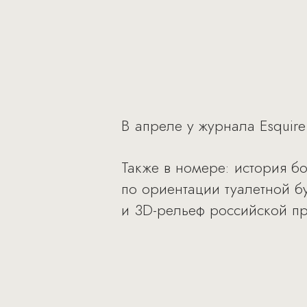
В апреле у журнала Esquir
Также в номере: история б
по ориентации туалетной б
и 3D-рельеф российской пр