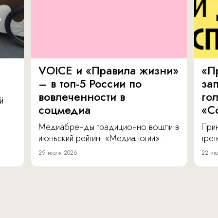
VOICE и «Правила жизни»
«П
– в топ-5 России по
за
вовлеченности в
го
й
соцмедиа
«С
Медиабренды традиционно вошли в
Прин
июньский рейтинг «Медиалогии».
тре
29 июля 2026
22 ию