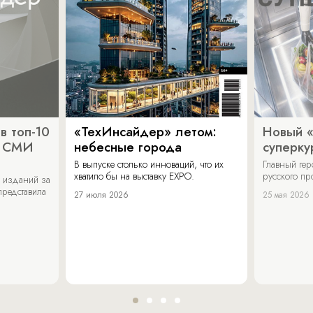
в топ-10
«ТехИнсайдер» летом:
Новый 
х СМИ
небесные города
суперку
В выпуске столько инноваций, что их
Главный ге
хватило бы на выставку EXPO.
русского п
 изданий за
представила
27 июля 2026
25 мая 2026