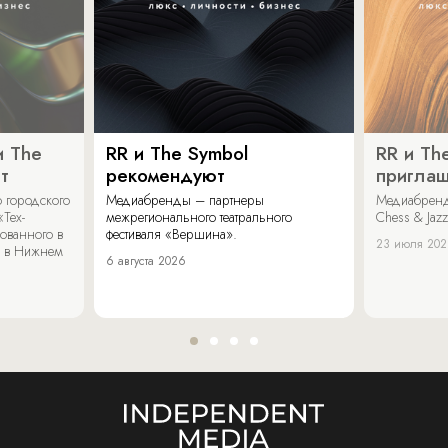
и The
RR и The Symbol
RR и Th
т
рекомендуют
пригла
 городского
Медиабренды – партнеры
Медиабренд
«Тех-
межрегионального театрального
Chess & Jaz
ованного в
фестиваля «Вершина».
23 июля 20
 в Нижнем
6 августа 2026