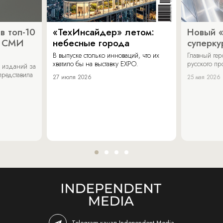
в топ-10
«ТехИнсайдер» летом:
Новый 
х СМИ
небесные города
суперку
В выпуске столько инноваций, что их
Главный ге
хватило бы на выставку EXPO.
русского п
 изданий за
представила
27 июля 2026
25 мая 2026
Telegram-канал Independent Media