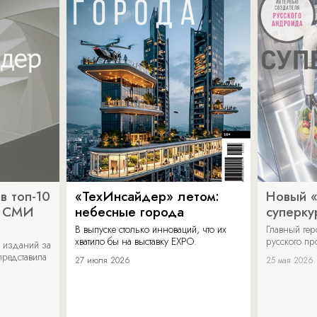
в топ-10
«ТехИнсайдер» летом:
Новый 
х СМИ
небесные города
суперку
В выпуске столько инноваций, что их
Главный ге
хватило бы на выставку EXPO.
русского п
 изданий за
представила
27 июля 2026
25 мая 2026