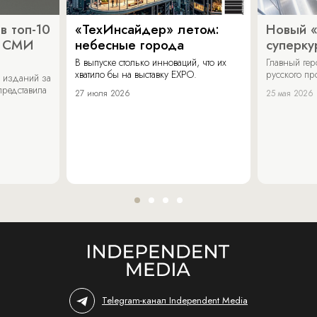
в топ-10
«ТехИнсайдер» летом:
Новый 
х СМИ
небесные города
суперку
В выпуске столько инноваций, что их
Главный ге
хватило бы на выставку EXPO.
русского п
 изданий за
представила
27 июля 2026
25 мая 2026
Telegram-канал Independent Media