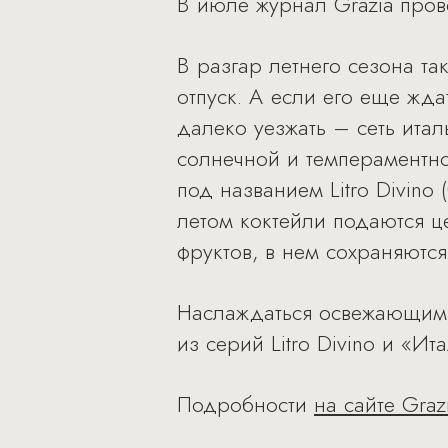
В июле журнал Grazia пров
В разгар летнего сезона т
отпуск. А если его еще жд
далеко уезжать – сеть итал
солнечной и темпераментно
под названием Litro Divino
летом коктейли подаются ц
фруктов, в нем сохраняются
Наслаждаться освежающими 
из серий Litro Divino и «И
Подробности
на сайте Graz