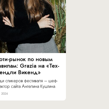
юти-рынок по новым
вилам: Grazia на «Тех-
ендли Викенд»
ди спикеров фестиваля – шеф-
ктор сайта Ангелина Куштина.
я 2026