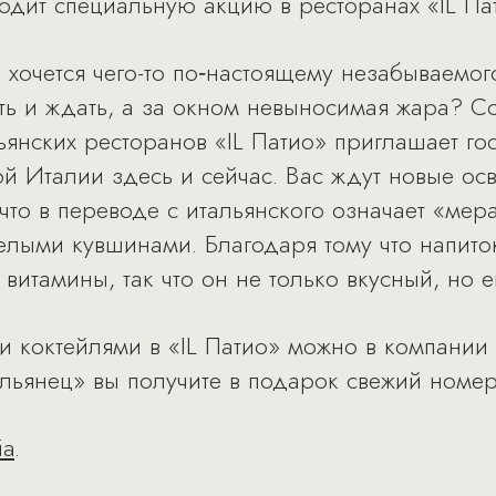
одит специальную акцию в ресторанах «IL Па
ак хочется чего-то по‑настоящему незабываем
ать и ждать, а за окном невыносимая жара? С
ьянских ресторанов «IL Патио» приглашает гос
й Италии здесь и сейчас. Вас ждут новые о
 (что в переводе с итальянского означает «мер
елыми кувшинами. Благодаря тому что напито
 витамины, так что он не только вкусный, но 
коктейлями в «IL Патио» можно в компании G
тальянец» вы получите в подарок свежий номе
ia
.