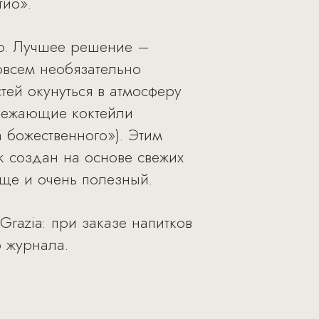
тио».
ого. Лучшее решение –
овсем необязательно
тей окунуться в атмосферу
свежающие коктейли
а божественного»). Этим
к создан на основе свежих
еще и очень полезный.
razia: при заказе напитков
р журнала.