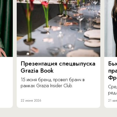
Презентация спецвыпуска
Бь
Grazia Book
пра
Фр
15 июня бренд провел бранч в
рамках Grazia Insider Club.
Сре
реда
22 июня 2026
21 ма