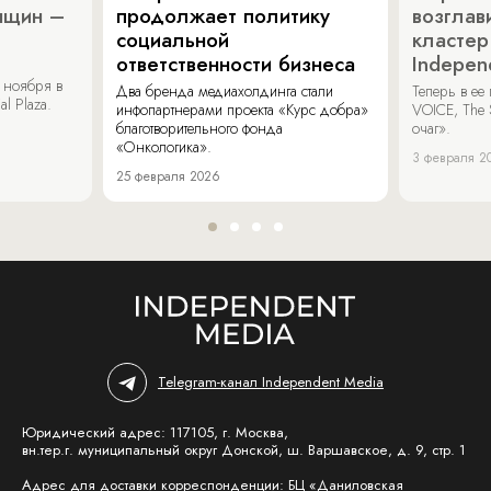
нщин –
продолжает политику
возглав
социальной
кластер
ответственности бизнеса
Indepen
 ноября в
Два бренда медиахолдинга стали
Теперь в ее
al Plaza.
инфопартнерами проекта «Курс добра»
VOICE, The 
благотворительного фонда
очаг».
«Онкологика».
3 февраля 2
25 февраля 2026
Telegram-канал Independent Media
Юридический адрес: 117105, г. Москва,
вн.тер.г. муниципальный округ Донской, ш. Варшавское, д. 9, стр. 1
Адрес для доставки корреспонденции: БЦ «Даниловская